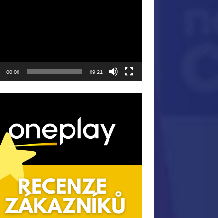
ávač
00:00
09:21