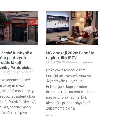
e české kuchyně a
MS v hokeji 2026: Fanděte
éra poctivých
naplno díky IPTV
15. 5. 2026
Žádné komentáře
stále lákají
vníky Pardubicka
Hokejové šílenství je zpět!
26
Žádné komentáře
Letošní mistrovství světa ve
astronomie má své
švýcarském Curychu a
ísto nejen mezi
Fribourgu slibuje pořádné
, ale také mezi turisty,
drama, a ruku na srdce – kdo z
tějí poznat autentickou
nás by u toho nechtěl být,
ionů. Poctivá svíčková,
alespoň z pohodlí obýváku?
guláš, pečené maso
Zapomeňte ale na
bře ošetřené pivo –