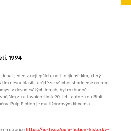
ětí, 1994
debat jeden z nejlepších, ne-li nejlepší film, který
s tím nesouhlasili, určitě se všichni shodneme na tom,
ůmysl v devadesátých letech, byl rozhodně
ovnějším z kultovních filmů 90. let, autorskou Biblí
ény. Pulp Fiction je multižánrovým filmem a
te na stránce
https://ip-tv.cz/pulp-fiction-historky-