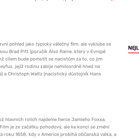
ní pohled jako typický válečný film, ale vyklube se
NEJL
jsou Brad Pitt (poručík Also Raine, který v Evropě
hž cílem bude pomstít se nacistům za to, co jim
eyfus, jejíž rodinu zabije nemilosrdně hned na
) a Christoph Waltz (nacistický důstojník Hans
hož hlavních rolích najdeme herce Jamieho Foxxa,
Film je ze začátku pohodový, ale ke konci se změní
vá roku 1858, kdy v Americe probíhá občanská válka, a