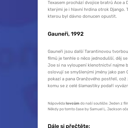
Texasem prochází dvojice bratrů Ace a 
kterými je i hlavní hrdina otrok Django. 
kterou byl dávno donucen opustit.
Gauneři, 1992
Gauneři jsou další Tarantinovou tvorbou,
filmů je tenhle o něco jednodušší, děj se
Joe si na vyloupení klenotnictví najme 
oslovují se smyšlenými jmény jako pan 
pokazí a pana Oranžového postřelí, což 
komu se z celé šlamastiky podaří vyváz
Nápověda
lovcům
do naší soutěže: Jeden z fi
Někdy po tomto čase by Samuel L. Jackson oče
Dále si přečtěte: