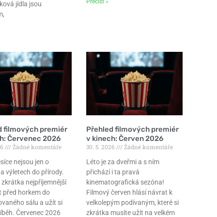
Přečíst »
ková jídla jsou
m,
d filmových premiér
Přehled filmových premiér
ch: Červenec 2026
v kinech: Červen 2026
26
Žádné komentáře
30. 5. 2026
Žádné komentáře
síce nejsou jen o
Léto je za dveřmi a s ním
a výletech do přírody.
přichází i ta pravá
 zkrátka nejpříjemnější
kinematografická sezóna!
t před horkem do
Filmový červen hlásí návrat k
ovaného sálu a užít si
velkolepým podívaným, které si
říběh. Červenec 2026
zkrátka musíte užít na velkém