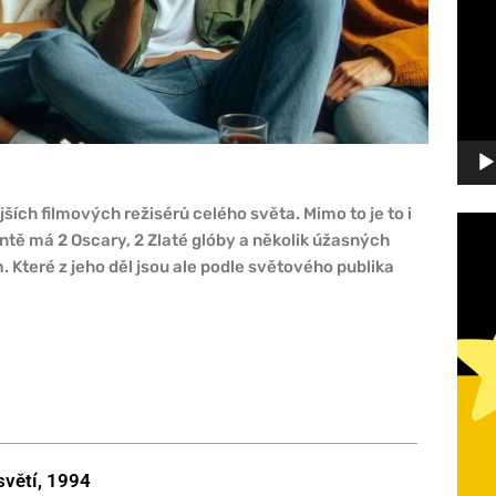
přehr
ších filmových režisérů celého světa. Mimo to je to i
tě má 2 Oscary, 2 Zlaté glóby a několik úžasných
 Které z jeho děl jsou ale podle světového publika
světí, 1994