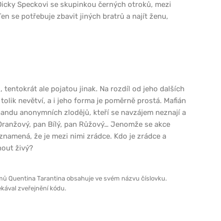
Dicky Speckovi se skupinkou černých otroků, mezi
Ten se potřebuje zbavit jiných bratrů a najít ženu,
 tentokrát ale pojatou jinak. Na rozdíl od jeho dalších
 tolik nevětví, a i jeho forma je poměrně prostá. Mafián
bandu anonymních zlodějů, kteří se navzájem neznají a
Oranžový, pan Bílý, pan Růžový… Jenomže se akce
znamená, že je mezi nimi zrádce. Kdo je zrádce a
nout živý?
lmů Quentina Tarantina obsahuje ve svém názvu číslovku.
kával zveřejnění kódu.