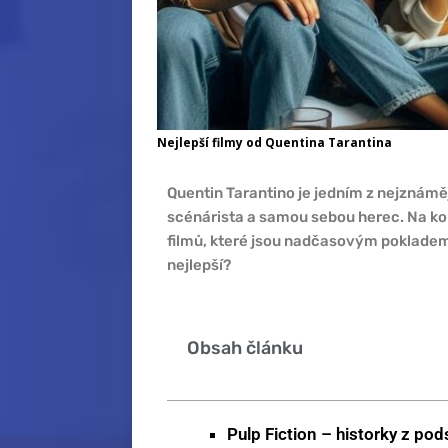
Nejlepší filmy od Quentina Tarantina
Quentin Tarantino je jedním z nejznáměj
scénárista a samou sebou herec. Na kon
filmů, které jsou nadčasovým pokladem.
nejlepší?
Obsah článku
Pulp Fiction – historky z pod