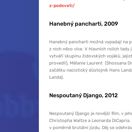
z-podsveti/
Hanebný pancharti, 2009
Hanebný pancharti možná vypadají na prv
z nich něco více. V hlavních rolích tady 
vytváří skupinu židovských vojáků, jejic
provedli), Mélanie Laurent (Shossana Dr
začátku nacistický důstojník Hans Landa
Landa).
Nespoutaný Django, 2012
Nespoutaný Django je novější film, v je
Christopha Waltze a Leonarda DiCapria. 
v poměrně brutální jízdu. Děj se odehrá