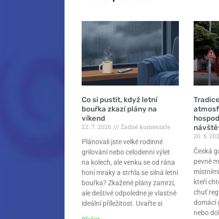
Co si pustit, když letní
Tradic
bouřka zkazí plány na
atmosf
víkend
hospod 
22. 7. 2026
Žádné komentáře
návště
20. 5. 20
Plánovali jste velké rodinné
Česká g
grilování nebo celodenní výlet
pevné m
na kolech, ale venku se od rána
místními
honí mraky a strhla se silná letní
kteří ch
bouřka? Zkažené plány zamrzí,
chuť reg
ale deštivé odpoledne je vlastně
domácí 
ideální příležitost. Uvařte si
nebo do