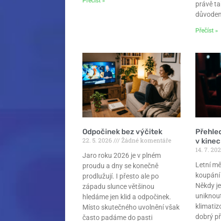
Přečíst »
právě ta
důvode
Přečíst »
Odpočinek bez výčitek
Přehle
22. 5. 2026
Žádné komentáře
v kine
14. 7. 20
Jaro roku 2026 je v plném
Letní mě
proudu a dny se konečně
koupání 
prodlužují. I přesto ale po
Někdy je
západu slunce většinou
uniknou
hledáme jen klid a odpočinek.
klimatiz
Místo skutečného uvolnění však
dobrý p
často padáme do pasti