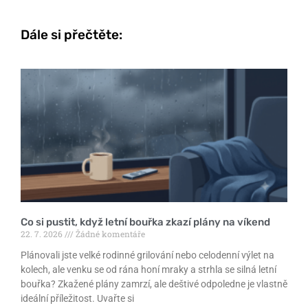
Dále si přečtěte:
Co si pustit, když letní bouřka zkazí plány na víkend
22. 7. 2026
Žádné komentáře
Plánovali jste velké rodinné grilování nebo celodenní výlet na
kolech, ale venku se od rána honí mraky a strhla se silná letní
bouřka? Zkažené plány zamrzí, ale deštivé odpoledne je vlastně
ideální příležitost. Uvařte si