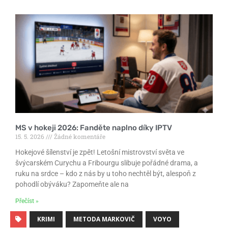
MS v hokeji 2026: Fanděte naplno díky IPTV
15. 5. 2026
Žádné komentáře
Hokejové šílenství je zpět! Letošní mistrovství světa ve
švýcarském Curychu a Fribourgu slibuje pořádné drama, a
ruku na srdce – kdo z nás by u toho nechtěl být, alespoň z
pohodlí obýváku? Zapomeňte ale na
Přečíst »
KRIMI
METODA MARKOVIČ
VOYO