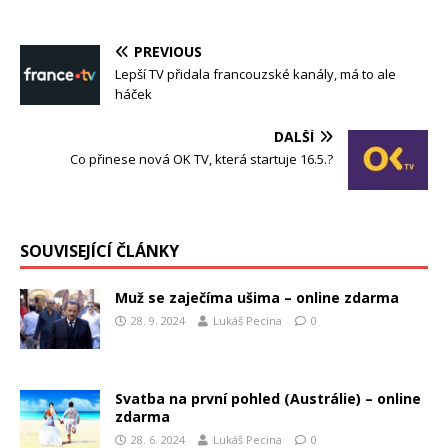
PREVIOUS
Lepší TV přidala francouzské kanály, má to ale
háček
DALŠÍ
Co přinese nová OK TV, která startuje 16.5.?
SOUVISEJÍCÍ ČLÁNKY
Muž se zaječíma ušima – online zdarma
28. 9. 2024
Lukáš Pecina
0
Svatba na první pohled (Austrálie) – online
zdarma
28. 6. 2024
Lukáš Pecina
0