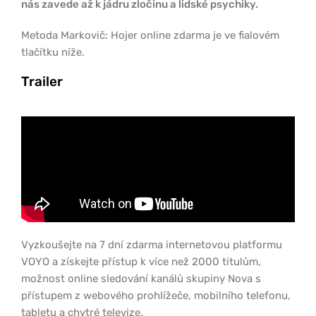
nás zavede až k jádru zločinu a lidské psychiky.
Metoda Markovič: Hojer online zdarma je ve fialovém
tlačítku níže.
Trailer
Vyzkoušejte na 7 dní zdarma internetovou platformu
VOYO a získejte přístup k více než 2000 titulům,
možnost online sledování kanálů skupiny Nova s
přístupem z webového prohlížeče, mobilního telefonu,
tabletu a chytré televize.