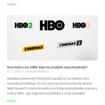
Přečíst »
Srovnání cen HBO: Kde ho získáte nejvýhodněji?
16. 7. 2026
Žádné komentáře
Nabídka prémiových filmových kanálů se na českém trhu
neustále proměňuje. Do hry nyní výrazně promluvila služba
NejPřipojeníTV, která do svého portfolia nově zařadila stanice z
rodiny HBO. Jak si její cenová politika a nová zaváděcí
Přečíst »