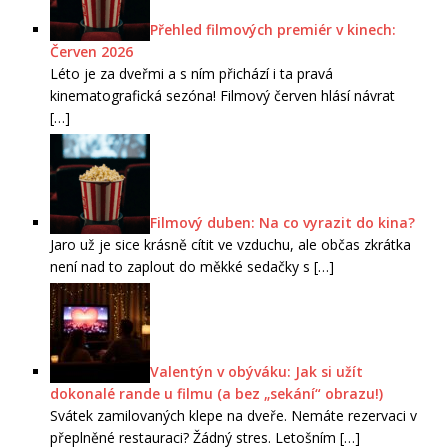
Přehled filmových premiér v kinech:
Červen 2026
Léto je za dveřmi a s ním přichází i ta pravá
kinematografická sezóna! Filmový červen hlásí návrat
[…]
Filmový duben: Na co vyrazit do kina?
Jaro už je sice krásně cítit ve vzduchu, ale občas zkrátka
není nad to zaplout do měkké sedačky s
[…]
Valentýn v obýváku: Jak si užít
dokonalé rande u filmu (a bez „sekání“ obrazu!)
Svátek zamilovaných klepe na dveře. Nemáte rezervaci v
přeplněné restauraci? Žádný stres. Letošním
[…]