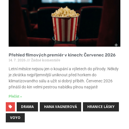
Přehled filmových premiér v kinech: Červenec 2026
14. 7. 2026
Žádné komentáře
Letní měsíce nejsou jen o koupání a výletech do přírody. Někdy
je zkrátka nejpříjemnější uniknout před horkem do
klimatizovaného sálu a užít si dobrý příběh. Červenec 2026
přináší do kin velmi pestrou nabídku plnou napjatě
Přečíst »
DRAMA
HANA VAGNEROVÁ
HRANICE LÁSKY
VOYO