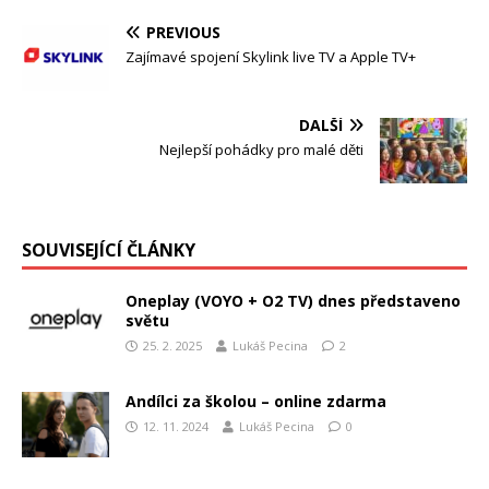
PREVIOUS
Zajímavé spojení Skylink live TV a Apple TV+
DALŠÍ
Nejlepší pohádky pro malé děti
SOUVISEJÍCÍ ČLÁNKY
Oneplay (VOYO + O2 TV) dnes představeno
světu
25. 2. 2025
Lukáš Pecina
2
Andílci za školou – online zdarma
12. 11. 2024
Lukáš Pecina
0