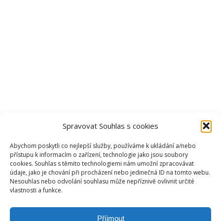
Spravovat Souhlas s cookies
Abychom poskytli co nejlepší služby, používáme k ukládání a/nebo
přístupu k informacím o zařízení, technologie jako jsou soubory
cookies. Souhlas s těmito technologiemi nám umožní zpracovávat
údaje, jako je chování při procházení nebo jedinečná ID na tomto webu.
Nesouhlas nebo odvolání souhlasu může nepříznivě ovlivnit určité
vlastnosti a funkce.
NEJLEPŠÍ TELEVIZE
Příjmout