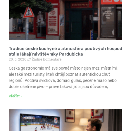
Tradice české kuchyně a atmosféra poctivých hospod
stále lákají návštěvníky Pardubicka
20. 5. 2026
Žádné komentáře
Česká gastronomie má své pevné místo nejen mezi místními,
ale také mezi turisty, kteří chtějí poznat autentickou chuť
regionů. Poctivá svíčková, domácí guláš, pečené maso nebo
dobře ošetřené pivo – právě taková jídla jsou důvodem,
Přečíst »