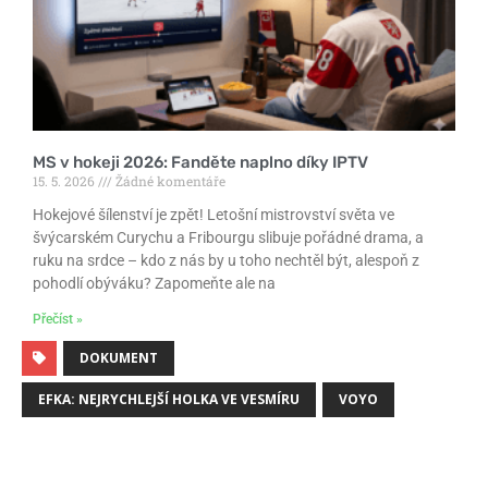
MS v hokeji 2026: Fanděte naplno díky IPTV
15. 5. 2026
Žádné komentáře
Hokejové šílenství je zpět! Letošní mistrovství světa ve
švýcarském Curychu a Fribourgu slibuje pořádné drama, a
ruku na srdce – kdo z nás by u toho nechtěl být, alespoň z
pohodlí obýváku? Zapomeňte ale na
Přečíst »
DOKUMENT
EFKA: NEJRYCHLEJŠÍ HOLKA VE VESMÍRU
VOYO