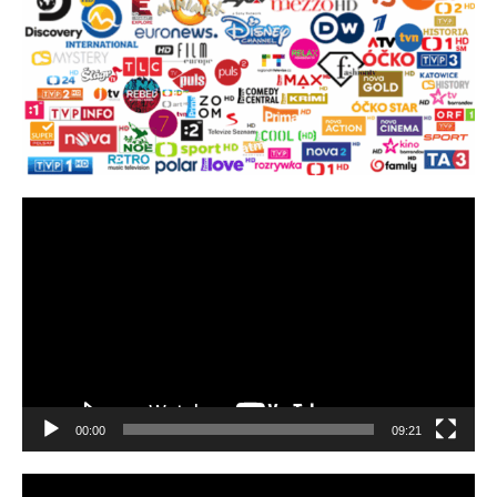
Video
přehrávač
00:00
09:21