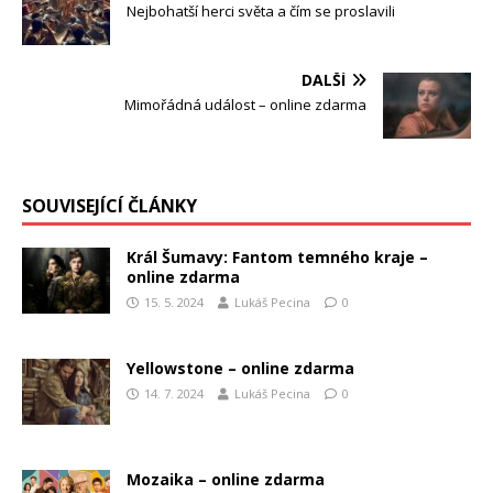
Nejbohatší herci světa a čím se proslavili
DALŠÍ
Mimořádná událost – online zdarma
SOUVISEJÍCÍ ČLÁNKY
Král Šumavy: Fantom temného kraje –
online zdarma
15. 5. 2024
Lukáš Pecina
0
Yellowstone – online zdarma
14. 7. 2024
Lukáš Pecina
0
Mozaika – online zdarma