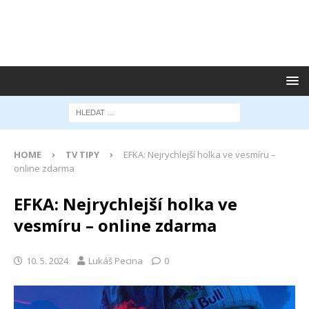
HOME
TV TIPY
EFKA: Nejrychlejší holka ve vesmíru –
online zdarma
EFKA: Nejrychlejší holka ve
vesmíru – online zdarma
10. 5. 2024
Lukáš Pecina
0