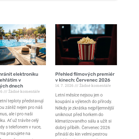
ránit elektroniku
Přehled filmových premiér
řehřátím v
v kinech: Červenec 2026
14. 7. 2026
Žádné komentáře
kých dnech
26
Žádné komentáře
Letní měsíce nejsou jen o
etní teploty představují
koupání a výletech do přírody.
ou zátěž nejen pro náš
Někdy je zkrátka nejpříjemnější
us, ale i pro naši
uniknout před horkem do
ku. Ať už trávíte celý
klimatizovaného sálu a užít si
dy s telefonem v ruce,
dobrý příběh. Červenec 2026
ma pracujete na
přináší do kin velmi pestrou