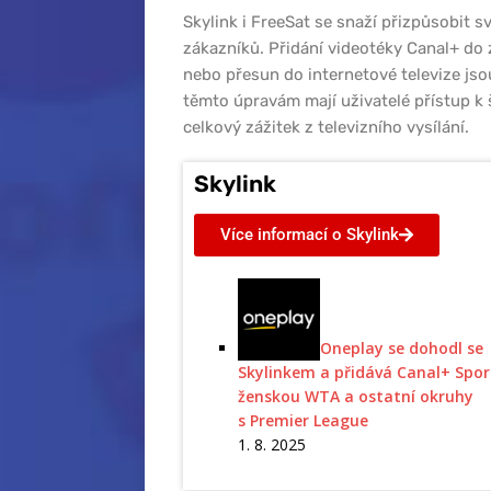
Skylink i FreeSat se snaží přizpůsobit
zákazníků. Přidání videotéky Canal+ do 
nebo přesun do internetové televize jsou
těmto úpravám mají uživatelé přístup k š
celkový zážitek z televizního vysílání.
Skylink
Více informací o Skylink
Oneplay se dohodl se
Skylinkem a přidává Canal+ Spor
ženskou WTA a ostatní okruhy
s Premier League
1. 8. 2025