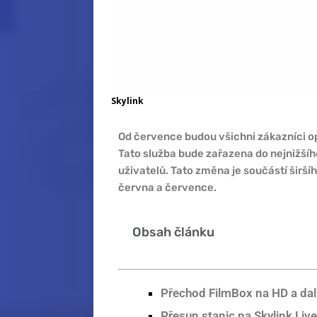
Skylink
Od července budou všichni zákazníci o
Tato služba bude zařazena do nejnižšíh
uživatelů. Tato změna je součástí širš
června a července.
Obsah článku
Přechod FilmBox na HD a dal
Přesun stanic na Skylink Liv