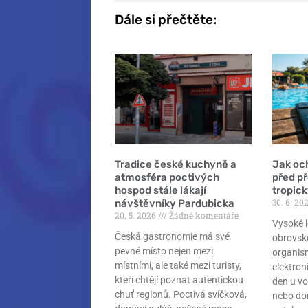
Dále si přečtěte:
Tradice české kuchyně a
Jak och
atmosféra poctivých
před p
hospod stále lákají
tropic
30. 6. 20
návštěvníky Pardubicka
20. 5. 2026
Žádné komentáře
Vysoké l
Česká gastronomie má své
obrovsk
pevné místo nejen mezi
organism
místními, ale také mezi turisty,
elektroni
kteří chtějí poznat autentickou
den u vo
chuť regionů. Poctivá svíčková,
nebo do