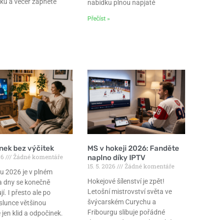
ku a večer zapnete
nabídku plnou napjatě
Přečíst »
nek bez výčitek
MS v hokeji 2026: Fanděte
26
Žádné komentáře
naplno díky IPTV
15. 5. 2026
Žádné komentáře
u 2026 je v plném
Hokejové šílenství je zpět!
a dny se konečně
Letošní mistrovství světa ve
jí. I přesto ale po
švýcarském Curychu a
slunce většinou
Fribourgu slibuje pořádné
jen klid a odpočinek.