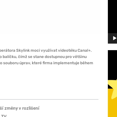
přehr
perátora Skylink moci využívat videotéku Canal+.
o balíčku, čímž se stane dostupnou pro většinu
ího souboru úprav, které firma implementuje během
ší změny v rozlišení
e TV