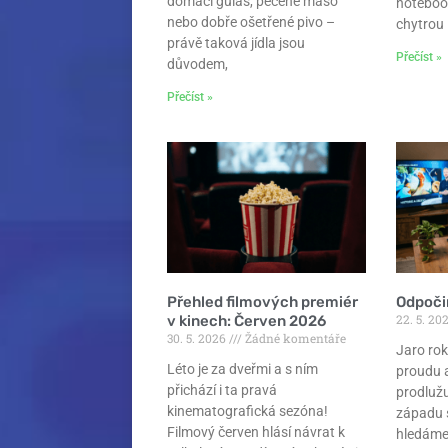
domácí guláš, pečené maso
noteboo
nebo dobře ošetřené pivo –
chytrou
právě taková jídla jsou
Přečíst »
důvodem,
Přečíst »
Přehled filmových premiér
Odpoči
22. 5. 20
v kinech: Červen 2026
30. 5. 2026
Žádné komentáře
Jaro rok
Léto je za dveřmi a s ním
proudu 
přichází i ta pravá
prodlužu
kinematografická sezóna!
západu 
Filmový červen hlásí návrat k
hledáme 