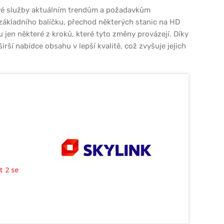
 své služby aktuálním trendům a požadavkům
základního balíčku, přechod některých stanic na HD
 jen některé z kroků, které tyto změny provázejí. Díky
irší nabídce obsahu v lepší kvalitě, což zvyšuje jejich
t 2 se