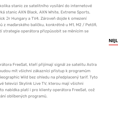
olika stanic ze satelitního vysílání do internetové
týká stanic AXN Black, AXN White, Extreme Sports,
ick Jr Hungary a TV4. Zároveň dojde k omezení
ů z maďarského balíčku, konkrétně u M1, M2 / Petőfi,
í strategie operátora přizpůsobit se měnícím se
NEJL
ora FreeSat, kteří přijímají signál ze satelitu Astra
 budou mít všichni zákazníci přístup k programům
Geographic Wild bez ohledu na předplacený tarif. Tyto
vé televizi Skylink Live TV, kterou mají všichni
o nabídka platí i pro klienty operátora FreeSat, což
vání oblíbených programů.