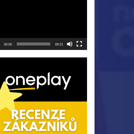
ávač
00:00
09:21