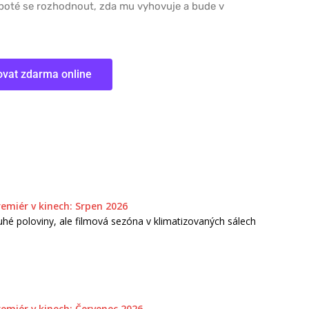
poté se rozhodnout, zda mu vyhovuje a bude v
ovat zdarma online
remiér v kinech: Srpen 2026
hé poloviny, ale filmová sezóna v klimatizovaných sálech
remiér v kinech: Červenec 2026