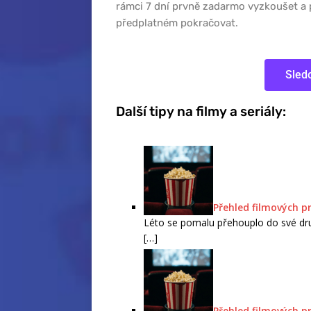
rámci 7 dní prvně zadarmo vyzkoušet a 
předplatném pokračovat.
Sled
Další tipy na filmy a seriály:
Přehled filmových p
Léto se pomalu přehouplo do své dru
[…]
Přehled filmových p