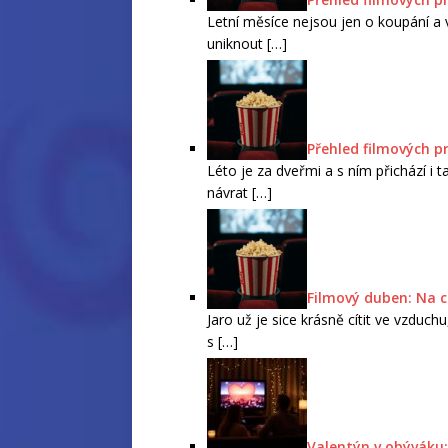
Letní měsíce nejsou jen o koupání a v
uniknout
[…]
Přehled filmových p
Léto je za dveřmi a s ním přichází i 
návrat
[…]
Filmový duben: Na c
Jaro už je sice krásně cítit ve vzduc
s
[…]
Valentýn v obýváku: 