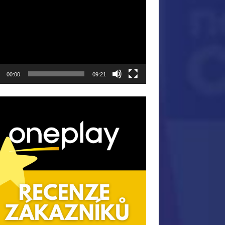
ávač
00:00
09:21