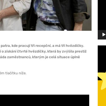
přehr
 patra, kde pracují tři recepční, a má tři hvězdičky.
o získání čtvrté hvězdičky, která by zvýšila prestiž
rmáda zaměstnanců, kterým je celá situace úplně
ém tlačítku níže.