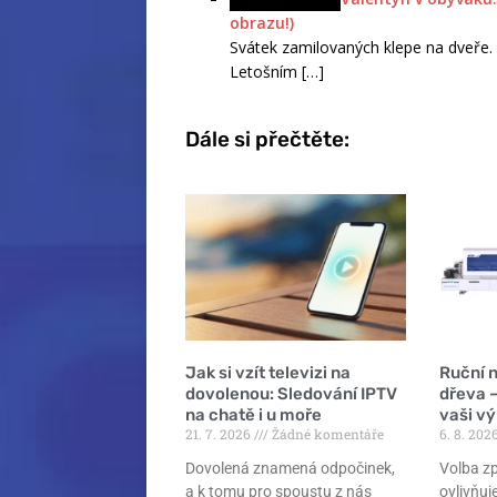
obrazu!)
Svátek zamilovaných klepe na dveře. 
Letošním
[…]
Dále si přečtěte:
Jak si vzít televizi na
Ruční 
dovolenou: Sledování IPTV
dřeva –
na chatě i u moře
vaši v
21. 7. 2026
Žádné komentáře
6. 8. 202
Dovolená znamená odpočinek,
Volba z
a k tomu pro spoustu z nás
ovlivňuje