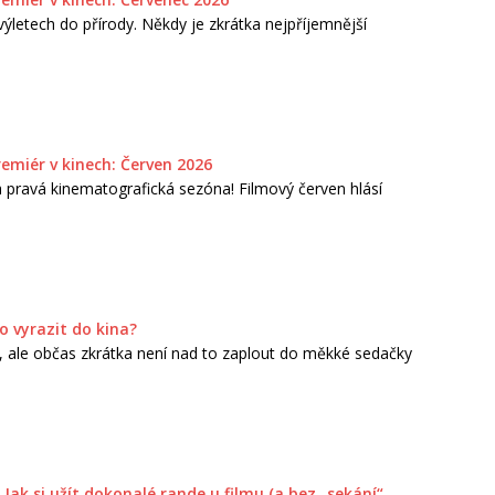
ýletech do přírody. Někdy je zkrátka nejpříjemnější
remiér v kinech: Červen 2026
ta pravá kinematografická sezóna! Filmový červen hlásí
o vyrazit do kina?
hu, ale občas zkrátka není nad to zaplout do měkké sedačky
Jak si užít dokonalé rande u filmu (a bez „sekání“