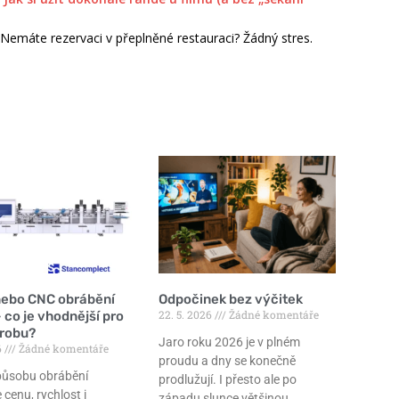
Nemáte rezervaci v přeplněné restauraci? Žádný stres.
nebo CNC obrábění
Odpočinek bez výčitek
22. 5. 2026
Žádné komentáře
 co je vhodnější pro
ýrobu?
Jaro roku 2026 je v plném
6
Žádné komentáře
proudu a dny se konečně
působu obrábění
prodlužují. I přesto ale po
 cenu, rychlost i
západu slunce většinou