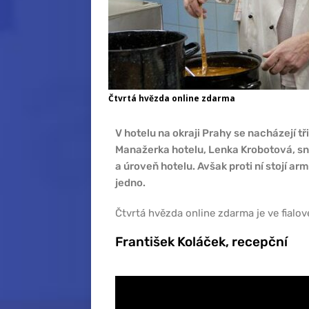
Čtvrtá hvězda online zdarma
V hotelu na okraji Prahy se nacházejí tři
Manažerka hotelu, Lenka Krobotová, sní 
a úroveň hotelu. Avšak proti ní stojí a
jedno.
Čtvrtá hvězda online zdarma je ve fialov
František Koláček, recepční