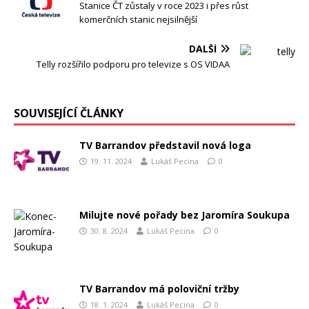
Stanice ČT zůstaly v roce 2023 i přes růst
komerčních stanic nejsilnější
DALŠÍ
Telly rozšířilo podporu pro televize s OS VIDAA
SOUVISEJÍCÍ ČLÁNKY
TV Barrandov představil nová loga
19. 11. 2024
Lukáš Pecina
0
Milujte nové pořady bez Jaromíra Soukupa
30. 8. 2024
Lukáš Pecina
0
TV Barrandov má poloviční tržby
18. 1. 2024
Lukáš Pecina
0