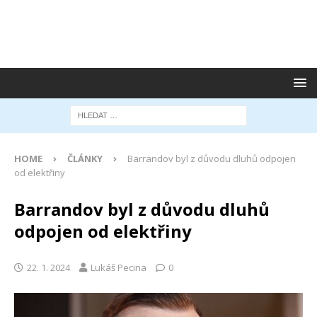
HOME
ČLÁNKY
Barrandov byl z důvodu dluhů odpojen
od elektřiny
Barrandov byl z důvodu dluhů
odpojen od elektřiny
22. 1. 2024
Lukáš Pecina
0