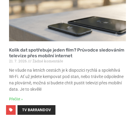
Kolik dat spotřebuje jeden film? Průvodce sledováním
televize přes mobilní internet
21. 7. 2026
Žádné komentáře
Ne všude na letních cestách je k dispozici rychlá a spolehlivá
Wi-Fi. Ať už jedete kempovat pod stan, nebo trávíte odpoledne
na plovárně, možná si budete chtít pustit televizi přes mobilní
data. Je to skvělé
Přečíst »
TV BARRANDOV