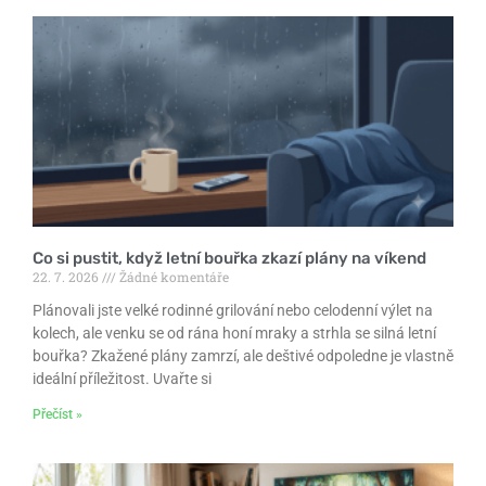
Co si pustit, když letní bouřka zkazí plány na víkend
22. 7. 2026
Žádné komentáře
Plánovali jste velké rodinné grilování nebo celodenní výlet na
kolech, ale venku se od rána honí mraky a strhla se silná letní
bouřka? Zkažené plány zamrzí, ale deštivé odpoledne je vlastně
ideální příležitost. Uvařte si
Přečíst »