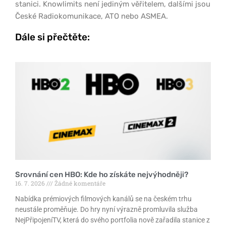
stanici. Knowlimits není jediným věřitelem, dalšími jsou
České Radiokomunikace, ATO nebo ASMEA.
Dále si přečtěte:
Srovnání cen HBO: Kde ho získáte nejvýhodněji?
16. 7. 2026
Žádné komentáře
Nabídka prémiových filmových kanálů se na českém trhu
neustále proměňuje. Do hry nyní výrazně promluvila služba
NejPřipojeníTV, která do svého portfolia nově zařadila stanice z