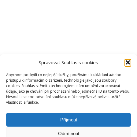
Spravovat Souhlas s cookies
Abychom poskytli co nejlepší služby, používáme k ukládání a/nebo
přístupu k informacím o zařízení, technologie jako jsou soubory
cookies. Souhlas s těmito technologiemi nám umožní zpracovávat
údaje, jako je chování při procházení nebo jedinečná ID na tomto webu.
Nesouhlas nebo odvolání souhlasu může nepříznivě ovlivnit určité
vlastnosti a funkce.
NEJLEPŠÍ TELEVIZE
Příjmout
Odmítnout