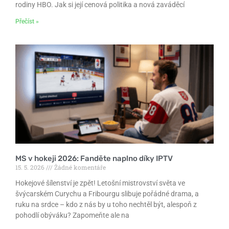
rodiny HBO. Jak si její cenová politika a nová zaváděcí
Přečíst »
MS v hokeji 2026: Fanděte naplno díky IPTV
15. 5. 2026
Žádné komentáře
Hokejové šílenství je zpět! Letošní mistrovství světa ve
švýcarském Curychu a Fribourgu slibuje pořádné drama, a
ruku na srdce – kdo z nás by u toho nechtěl být, alespoň z
pohodlí obýváku? Zapomeňte ale na