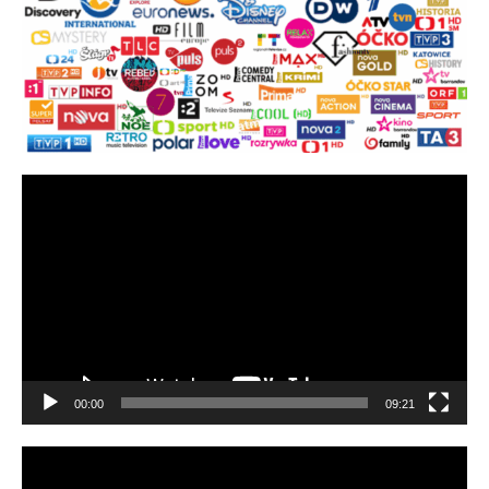
Video
přehrávač
00:00
09:21