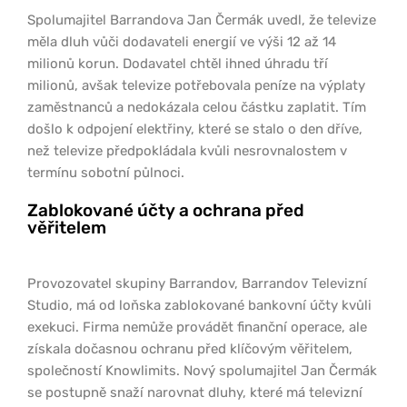
Spolumajitel Barrandova Jan Čermák uvedl, že televize
měla dluh vůči dodavateli energií ve výši 12 až 14
milionů korun. Dodavatel chtěl ihned úhradu tří
milionů, avšak televize potřebovala peníze na výplaty
zaměstnanců a nedokázala celou částku zaplatit. Tím
došlo k odpojení elektřiny, které se stalo o den dříve,
než televize předpokládala kvůli nesrovnalostem v
termínu sobotní půlnoci.
Zablokované účty a ochrana před
věřitelem
Provozovatel skupiny Barrandov, Barrandov Televizní
Studio, má od loňska zablokované bankovní účty kvůli
exekuci. Firma nemůže provádět finanční operace, ale
získala dočasnou ochranu před klíčovým věřitelem,
společností Knowlimits. Nový spolumajitel Jan Čermák
se postupně snaží narovnat dluhy, které má televizní