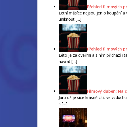
Přehled filmových p
Letní měsíce nejsou jen o koupání a v
uniknout
[…]
Přehled filmových p
Léto je za dveřmi a s ním přichází i 
návrat
[…]
Filmový duben: Na c
Jaro už je sice krásně cítit ve vzduc
s
[…]