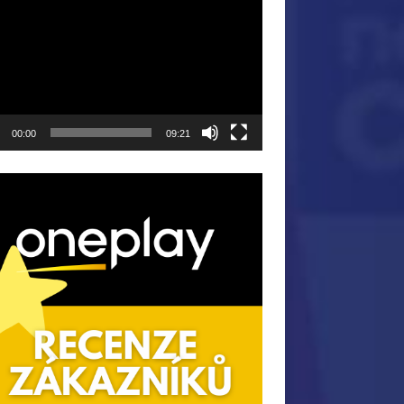
ávač
00:00
09:21