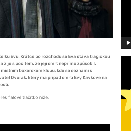
přehr
elku Evu. Krátce po rozchodu se Eva stává tragickou
a žije s pocitem, že její smrt nepřímo způsobil.
 místním boxerském klubu, kde se seznámí s
atel Dvořák, který má případ smrti Evy Kavkové na
ostí.
es fialové tlačítko níže.