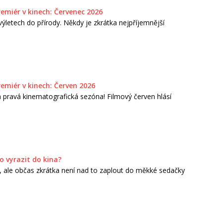
remiér v kinech: Červenec 2026
ýletech do přírody. Někdy je zkrátka nejpříjemnější
remiér v kinech: Červen 2026
ta pravá kinematografická sezóna! Filmový červen hlásí
o vyrazit do kina?
hu, ale občas zkrátka není nad to zaplout do měkké sedačky