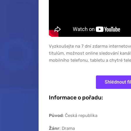
Vyzkoušejte na 7 dní zdarma internetov
titulům, možnost online sledování kaná
mobilního telefonu, tabletu a chytré tele
Shlédnout fi
Informace o pořadu:
Původ
: Česká republika
Žánr
: Drama