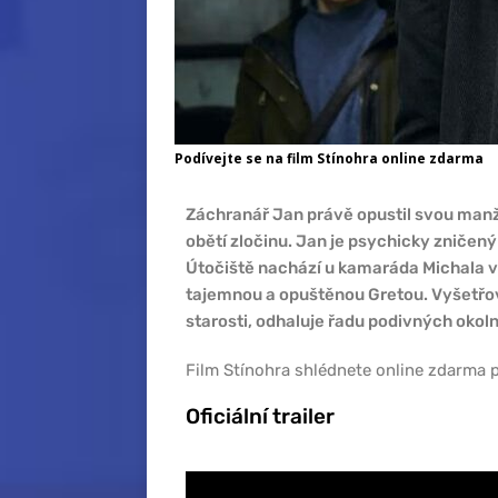
Podívejte se na film Stínohra online zdarma
Záchranář Jan právě opustil svou manž
obětí zločinu. Jan je psychicky zničený 
Útočiště nachází u kamaráda Michala v
tajemnou a opuštěnou Gretou. Vyšetřov
starosti, odhaluje řadu podivných okoln
Film Stínohra shlédnete online zdarma př
Oficiální trailer