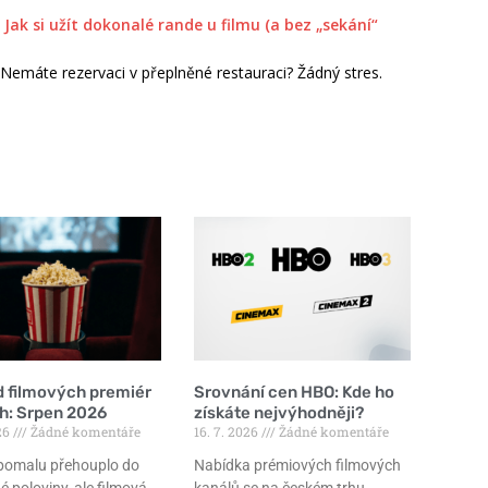
Jak si užít dokonalé rande u filmu (a bez „sekání“
Nemáte rezervaci v přeplněné restauraci? Žádný stres.
d filmových premiér
Srovnání cen HBO: Kde ho
ch: Srpen 2026
získáte nejvýhodněji?
026
Žádné komentáře
16. 7. 2026
Žádné komentáře
 pomalu přehouplo do
Nabídka prémiových filmových
é poloviny, ale filmová
kanálů se na českém trhu