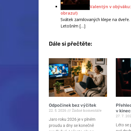
Valentýn v obýváku: 
obrazu!)
Svátek zamilovaných klepe na dveře. 
Letošním
[…]
Dále si přečtěte:
Odpočinek bez výčitek
Přehle
22. 5. 2026
Žádné komentáře
v kine
27. 7. 2
Jaro roku 2026 je v plném
Léto se
proudu a dny se konečně
své druh