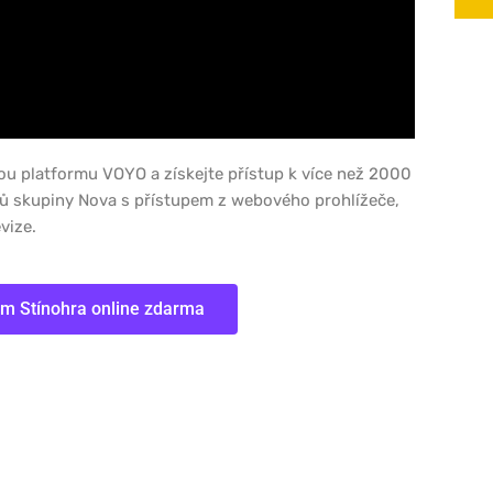
ou platformu VOYO a získejte přístup k více než 2000
lů skupiny Nova s přístupem z webového prohlížeče,
vize.
lm Stínohra online zdarma