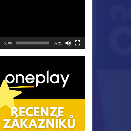
ávač
00:00
09:21