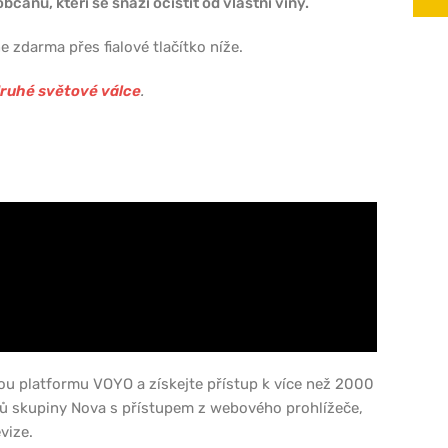
čanů, kteří se snaží očistit od vlastní viny.
 zdarma přes fialové tlačítko níže.
druhé světové válce
.
ou platformu VOYO a získejte přístup k více než 2000
lů skupiny Nova s přístupem z webového prohlížeče,
vize.