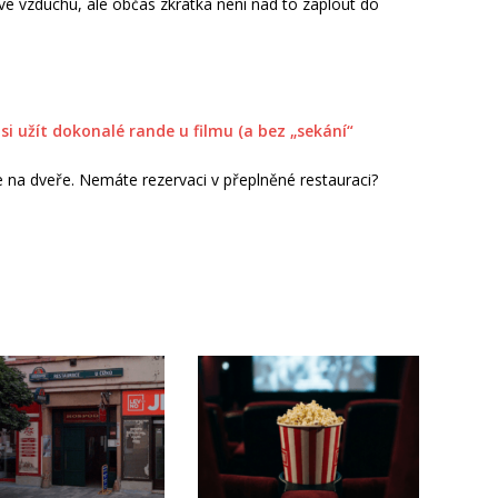
t ve vzduchu, ale občas zkrátka není nad to zaplout do
si užít dokonalé rande u filmu (a bez „sekání“
 na dveře. Nemáte rezervaci v přeplněné restauraci?