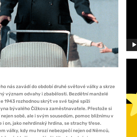
přehr
ho nás zavádí do období druhé světové války a skrze
čný význam odvahy i zbabělosti. Bezdětní manželé
oce 1943 rozhodnou skrýt ve své tajné spíži
syna bývalého Čížkova zaměstnavatele. Přestože si
ší nejen sobě, ale i svým sousedům, pomoc bližnímu v
 on, jako nehrdinský hrdina, se strachy třese.
cem války, kdy mu hrozí nebezpečí nejen od Němců,