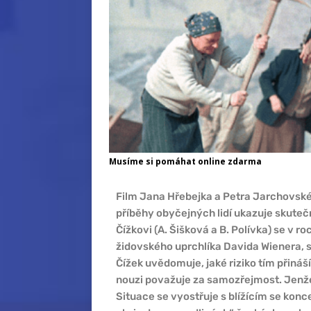
Musíme si pomáhat online zdarma
Film Jana Hřebejka a Petra Jarchovské
příběhy obyčejných lidí ukazuje skute
Čížkovi (A. Šišková a B. Polívka) se v r
židovského uprchlíka Davida Wienera, 
Čížek uvědomuje, jaké riziko tím přiná
nouzi považuje za samozřejmost. Jenže i
Situace se vyostřuje s blížícím se kon