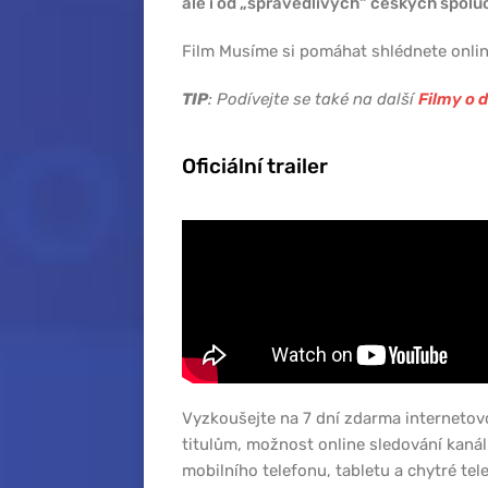
ale i od „spravedlivých“ českých spoluob
Film Musíme si pomáhat shlédnete online
TIP
: Podívejte se také na další
Filmy o 
Oficiální trailer
Vyzkoušejte na 7 dní zdarma internetov
titulům, možnost online sledování kaná
mobilního telefonu, tabletu a chytré tele