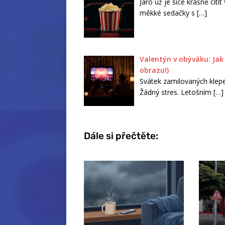
Jaro už je sice krásně cíti
měkké sedačky s
[…]
Valentýn v obýváku: Jak 
obrazu!)
Svátek zamilovaných klepe
Žádný stres. Letošním
[…]
Dále si přečtěte: