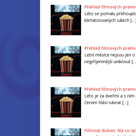
Přehled filmových premié
Léto se pomalu přehouplo 
klimatizovaných sálech
[…
Přehled filmových premié
Letní měsíce nejsou jen o 
nejpříjemnější uniknout
[…
Přehled filmových premié
Léto je za dveřmi a s ním 
červen hlásí návrat
[…]
Filmový duben: Na co vy