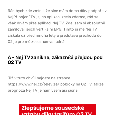
Rád bych zde zmínil, že sice mám doma díky podpoře v
NejPřipojení TV jejich aplikaci zcela zdarma, rád se
však dívám přes aplikaci Nej TV. Zde jsem si absolutně
zamiloval jejich vertikální EPG. Tímto si mě Nej TV
získala už před mnoha lety a představa přechodu do
O2 je pro mě zcela nemyslitelná.
A - Nej TV zanikne, zákazníci přejdou pod
O2 TV
Již v tuto chvíli najdete na stránce
https://www.nej.cz/televize/ pobídky na O2 TV, takže
prognóza Nej TV je nám všem asi jasná.