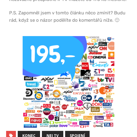
P.S. Zapomněl jsem v tomto článku něco zmínit? Budu
rád, když se o názor podělíte do komentářů níže. 🙂
KONEC
NEJ TV
SPOJENÍ