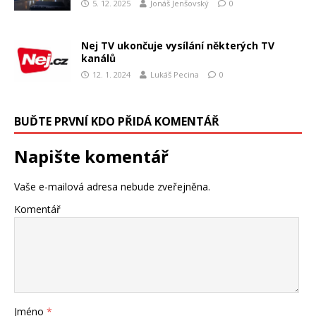
5. 12. 2025
Jonáš Jenšovský
0
Nej TV ukončuje vysílání některých TV
kanálů
12. 1. 2024
Lukáš Pecina
0
BUĎTE PRVNÍ KDO PŘIDÁ KOMENTÁŘ
Napište komentář
Vaše e-mailová adresa nebude zveřejněna.
Komentář
Jméno
*