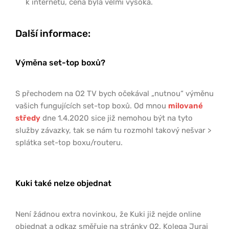
k internetu, cena byla velmi vysoká.
Další informace:
Výměna set-top boxů?
S přechodem na O2 TV bych očekával „nutnou“ výměnu
vašich fungujících set-top boxů. Od mnou
milované
středy
dne 1.4.2020 sice již nemohou být na tyto
služby závazky, tak se nám tu rozmohl takový nešvar >
splátka set-top boxu/routeru.
Kuki také nelze objednat
Není žádnou extra novinkou, že Kuki již nejde online
objednat a odkaz směřuje na stránky O2. Kolega Juraj