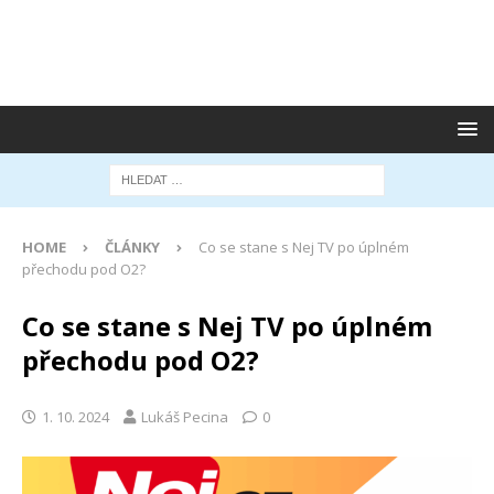
HOME
ČLÁNKY
Co se stane s Nej TV po úplném
přechodu pod O2?
Co se stane s Nej TV po úplném
přechodu pod O2?
1. 10. 2024
Lukáš Pecina
0