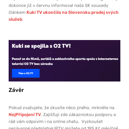
dokonce již v červnu informoval naše SK sousedy
článkem
Kuki TV ukončila na Slovensku prodej svých
služeb
.
Závěr
Pokud zvažujete, že zkusíte něco jiného, mrkněte na
NejPřipojení TV
. Zajišťuji zde zákaznickou podporu a
rád vám odpovím i na online chatu. Vyzkoušet
nezávazné předplatné IPTV můžete od 195 Kč měsíčně.