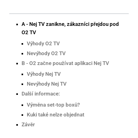
A - Nej TV zanikne, zákazníci přejdou pod
O2 TV
Výhody O2 TV
Nevýhody O2 TV
B - O2 začne používat aplikaci Nej TV
Výhody Nej TV
Nevýhody Nej TV
Další informace:
Výměna set-top boxů?
Kuki také nelze objednat
Závěr