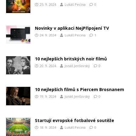
25. 9. 2024
Lukáš Pecina
0
Novinky v aplikaci NejPřipojení TV
24. 9. 2024
Lukáš Pecina
1
10 nejlepších britských noir filmů
20. 9. 2024
Jonáš Jenšovský
0
10 nejlepších filmů s Piercem Brosnanem
19. 9. 2024
Jonáš Jenšovský
0
Startují evropské fotbalové soutěže
18. 9. 2024
Lukáš Pecina
0