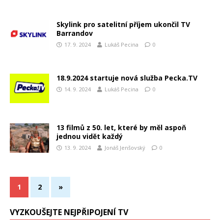
Skylink pro satelitní příjem ukončil TV
Barrandov
17. 9. 2024
Lukáš Pecina
0
18.9.2024 startuje nová služba Pecka.TV
14. 9. 2024
Lukáš Pecina
0
13 filmů z 50. let, které by měl aspoň
jednou vidět každý
13. 9. 2024
Jonáš Jenšovský
0
1
2
»
VYZKOUŠEJTE NEJPŘIPOJENÍ TV