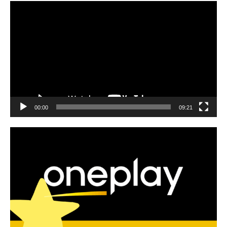
Video
přehrávač
00:00
09:21