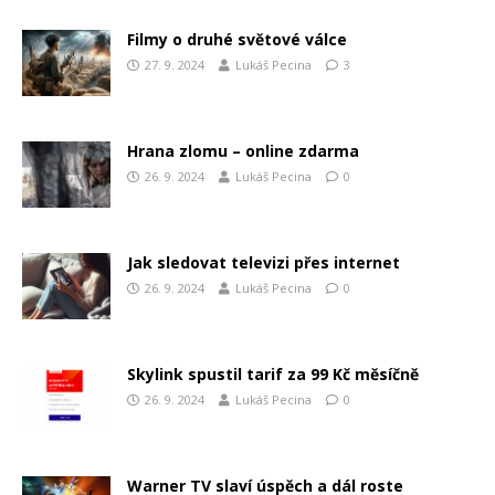
Filmy o druhé světové válce
27. 9. 2024
Lukáš Pecina
3
Hrana zlomu – online zdarma
26. 9. 2024
Lukáš Pecina
0
Jak sledovat televizi přes internet
26. 9. 2024
Lukáš Pecina
0
Skylink spustil tarif za 99 Kč měsíčně
26. 9. 2024
Lukáš Pecina
0
Warner TV slaví úspěch a dál roste