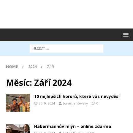
HOME
2024
Září
Měsíc:
Září 2024
10 nejlepších hororů, které vás nevyděsí
30. 9. 2024
Jonáš Jenšovský
0
Habermannův mlýn – online zdarma