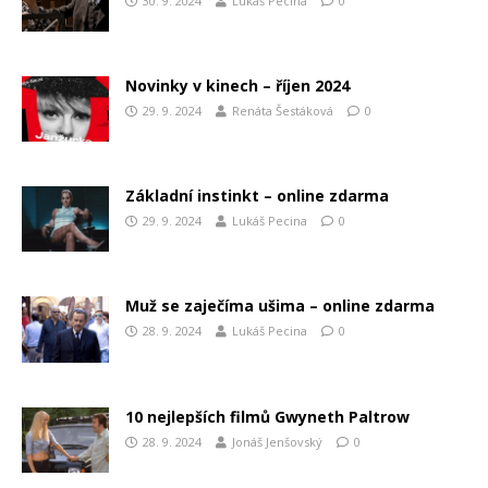
30. 9. 2024
Lukáš Pecina
0
Novinky v kinech – říjen 2024
29. 9. 2024
Renáta Šestáková
0
Základní instinkt – online zdarma
29. 9. 2024
Lukáš Pecina
0
Muž se zaječíma ušima – online zdarma
28. 9. 2024
Lukáš Pecina
0
10 nejlepších filmů Gwyneth Paltrow
28. 9. 2024
Jonáš Jenšovský
0